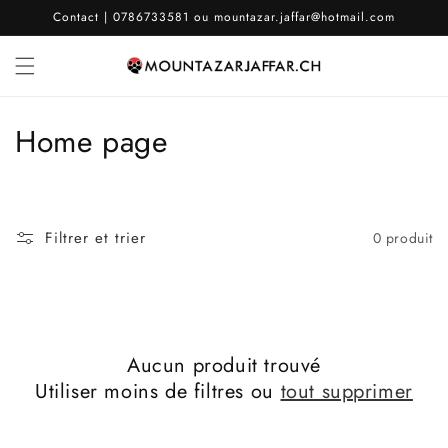
et
Contact | 0786733581 ou mountazar.jaffar@hotmail.com
passer
au
contenu
C
Home page
o
l
Filtrer et trier
0 produit
l
e
c
Aucun produit trouvé
t
Utiliser moins de filtres ou
tout supprimer
i